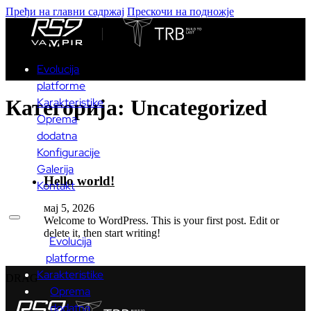
Пређи на главни садржај
Прескочи на подножје
Evolucija
platforme
Karakteristike
Категорија:
Uncategorized
Oprema
dodatna
Konfiguracije
Galerija
Hello world!
Kontakt
мај 5, 2026
Welcome to WordPress. This is your first post. Edit or
delete it, then start writing!
Evolucija
platforme
Karakteristike
DRAG
Oprema
dodatna