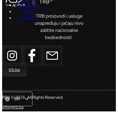
Konfiguracije
Galerija
TRB proizvodi i usluge
Kontakt
unapređuju i jačaju nivo
zaštite nacionalne
bezbednosti.
trb.ba
RS9 © 2026. All Rights Reserved.
SR
info@trb.ba
EN